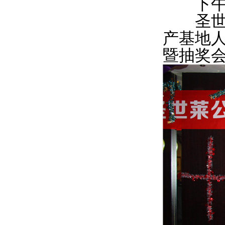
下午2
圣世莱
产基地人
暨抽奖