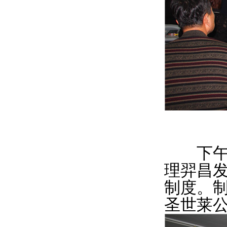
下午，
理羿昌发
制度。
圣世莱